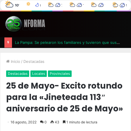
10°C
8°C
7°C
11°C
12°C
9°
25 de Mayo
2°C
0%
0°C
0%
4°C
0%
6°C
0%
La Pampa: Se pelearon los familiares y tuvieron que suspender un velatorio
Inicio
/
Destacadas
Destacadas
Locales
Provinciales
25 de Mayo- Excito rotundo
para la «Jineteada 113″
aniversario de 25 de Mayo»
16 agosto, 2022
0
43
1 minuto de lectura