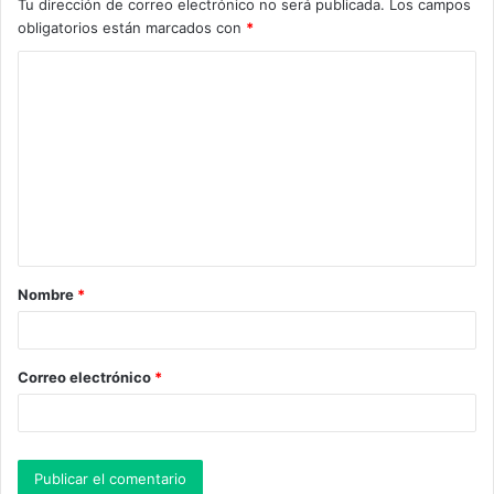
Tu dirección de correo electrónico no será publicada.
Los campos
obligatorios están marcados con
*
C
o
m
e
n
t
a
Nombre
*
r
i
o
Correo electrónico
*
*