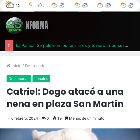
12°C
8°C
7°C
11°C
12°C
9°
25 de Mayo
2°C
0%
0°C
0%
4°C
0%
6°C
0%
La Pampa: Se pelearon los familiares y tuvieron que suspender un velatorio
Inicio
/
Destacadas
Destacadas
Locales
Catriel: Dogo atacó a una
nena en plaza San Martín
6 febrero, 2024
0
19
Menos de un minuto