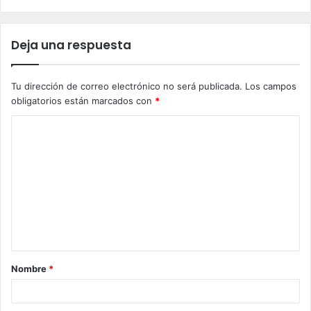
Deja una respuesta
Tu dirección de correo electrónico no será publicada.
Los campos
obligatorios están marcados con
*
C
o
m
e
n
t
a
Nombre
*
r
i