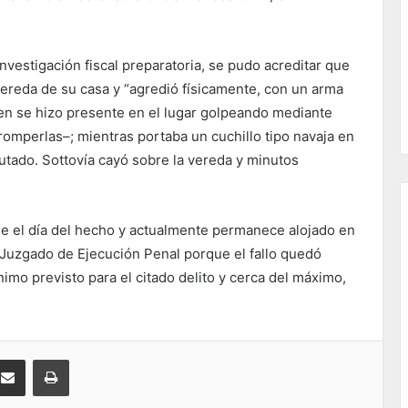
nvestigación fiscal preparatoria, se pudo acreditar que
a vereda de su casa y “agredió físicamente, con un arma
uien se hizo presente en el lugar golpeando mediante
romperlas–; mientras portaba un cuchillo tipo navaja en
utado. Sottovía cayó sobre la vereda y minutos
de el día del hecho y actualmente permanece alojado en
l Juzgado de Ejecución Penal porque el fallo quedó
nimo previsto para el citado delito y cerca del máximo,
kedIn
Compartir por correo electrónico
Imprimir