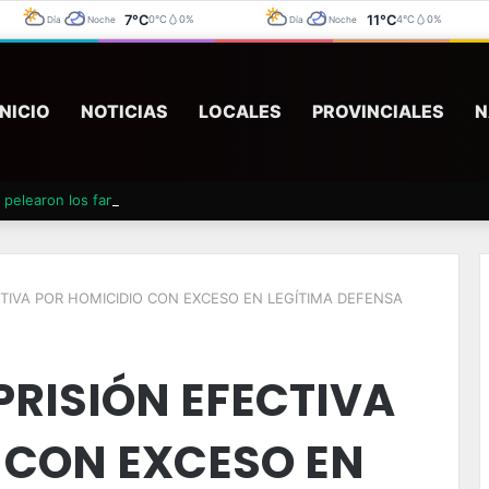
7°C
11°C
0°C
0%
4°C
0%
Día
Noche
Día
Noche
INICIO
NOTICIAS
LOCALES
PROVINCIALES
N
pelearon los familiares y tuvieron que suspender un velatorio
TIVA POR HOMICIDIO CON EXCESO EN LEGÍTIMA DEFENSA
RISIÓN EFECTIVA
 CON EXCESO EN