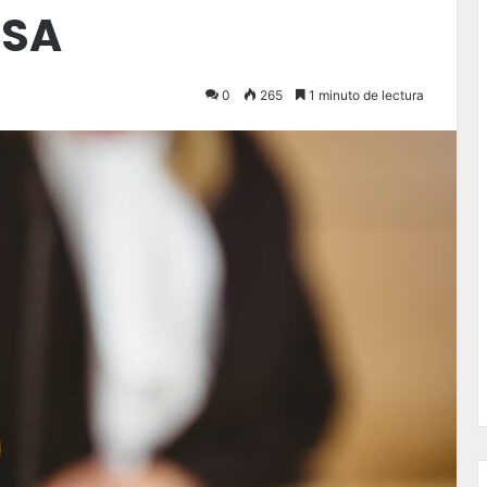
NSA
0
265
1 minuto de lectura