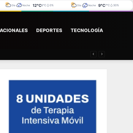
12°C
9°C
6°C
0%
7°C
30%
Día
Noche
Día
Noche
ACIONALES
DEPORTES
TECNOLOGÍA