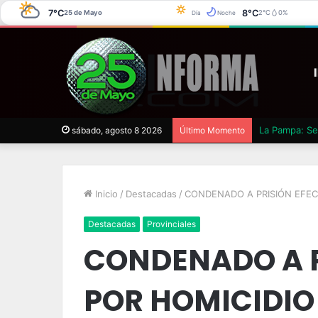
7°C
8°C
25 de Mayo
2°C
0%
Día
Noche
La Pampa: Se 
sábado, agosto 8 2026
Último Momento
Inicio
/
Destacadas
/
CONDENADO A PRISIÓN EFEC
Destacadas
Provinciales
CONDENADO A P
POR HOMICIDIO