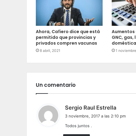
Ahora, Cafiero dice que está
Aumentos 
permitido que provincias y
GNC, gas, 
privados compren vacunas
domésticas
8 abril, 2021
1 noviembre
Un comentario
d
Sergio Raul Estrella
i
3 noviembre, 2017 a las 2:10 pm
c
Todos juntos .
e
: