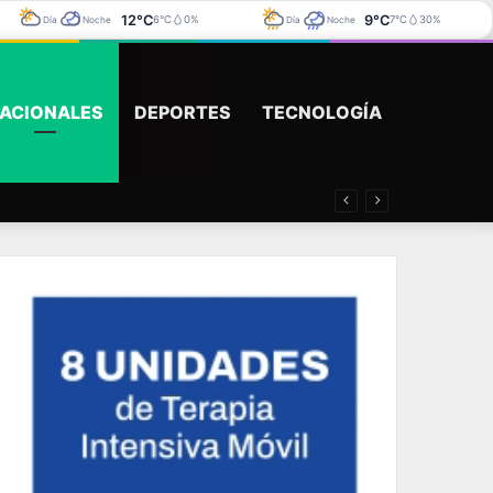
12°C
9°C
6°C
0%
7°C
30%
Día
Noche
Día
Noche
ACIONALES
DEPORTES
TECNOLOGÍA