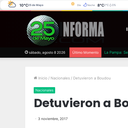
10°C
8°C
25 de Mayo
2°C
0%
Día
Noche
La Pampa: Se 
sábado, agosto 8 2026
Último Momento
Inicio
/
Nacionales
/
Detuvieron a Boudou
Nacionales
Detuvieron a B
3 noviembre, 2017