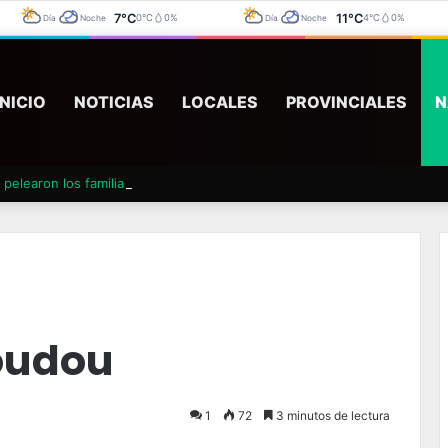
7°C
11°C
0°C
0%
4°C
0%
Día
Noche
Día
Noche
INICIO
NOTICIAS
LOCALES
PROVINCIALES
N
pelearon los familiares y tuvieron que suspender un velatorio
oudou
1
72
3 minutos de lectura