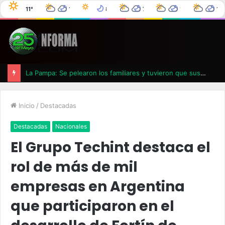
11°C
14°C
8°C
7°C
11°C
14
25 de Mayo
6°C
0%
3°C
0%
0°C
0%
4°C
0%
La Pampa: Se pelearon los familiares y tuvieron que suspender un velatorio
Inicio
/
Destacadas
Destacadas
Nacionales
El Grupo Techint destaca el
rol de más de mil
empresas en Argentina
que participaron en el