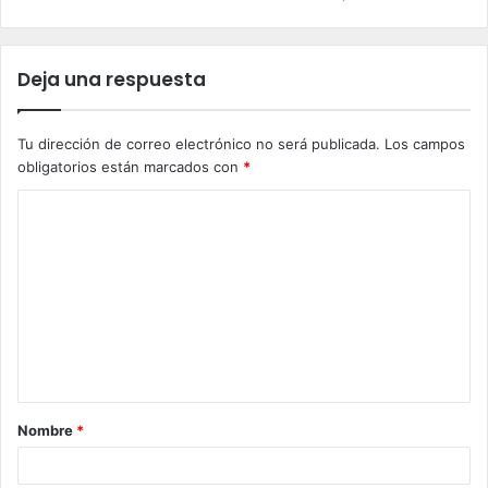
Deja una respuesta
Tu dirección de correo electrónico no será publicada.
Los campos
obligatorios están marcados con
*
C
o
m
e
n
t
a
Nombre
*
r
i