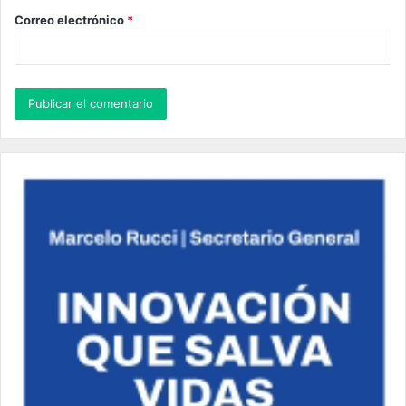
o
Correo electrónico
*
*