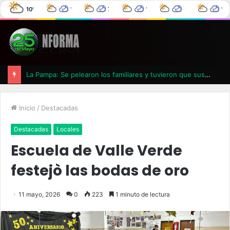
10°C
10°C
7°C
11°C
14°C
16
25 de Mayo
3°C
0%
0°C
0%
4°C
0%
6°C
0%
La Pampa: Se pelearon los familiares y tuvieron que suspender un velatorio
Inicio
/
Destacadas
Destacadas
Locales
Escuela de Valle Verde
festejò las bodas de oro
11 mayo, 2026
0
223
1 minuto de lectura