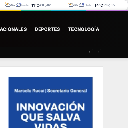
11°C
14°C
4°C
0%
6°C
0%
Día
Noche
Día
Noche
ACIONALES
DEPORTES
TECNOLOGÍA