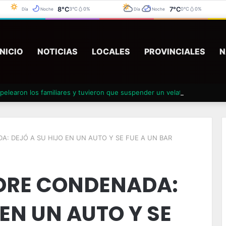
8°C
7°C
3°C
0%
0°C
0%
Día
Noche
Día
Noche
INICIO
NOTICIAS
LOCALES
PROVINCIALES
N
pelearon los familiares y tuvieron que suspender un velatorio
A: DEJÓ A SU HIJO EN UN AUTO Y SE FUE A UN BAR
DRE CONDENADA:
 EN UN AUTO Y SE