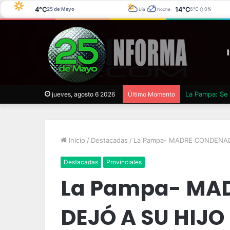
4°C
14°C
25 de Mayo
6°C
0%
Día
Noche
La Pampa: Se 
jueves, agosto 6 2026
Último Momento
Inicio
/
Destacadas
/
La Pampa- MADRE CONDENAD
Destacadas
Provinciales
La Pampa- MA
DEJÓ A SU HIJO