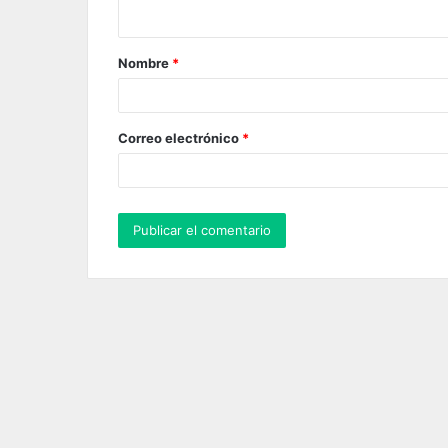
t
a
Nombre
*
r
i
o
Correo electrónico
*
*