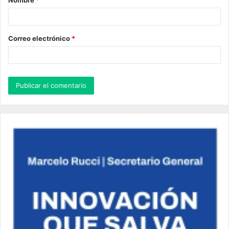
Nombre
*
r
i
o
Correo electrónico
*
*