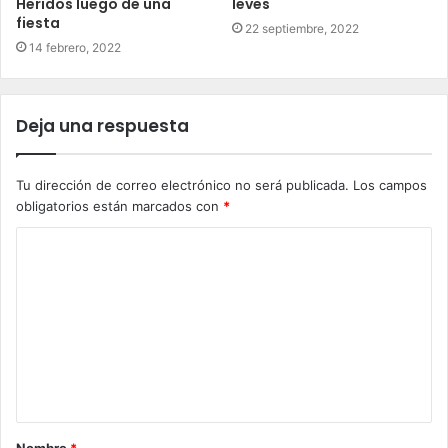
Heridos luego de una
leves
fiesta
22 septiembre, 2022
14 febrero, 2022
Deja una respuesta
Tu dirección de correo electrónico no será publicada.
Los campos
obligatorios están marcados con
*
C
o
m
e
n
t
a