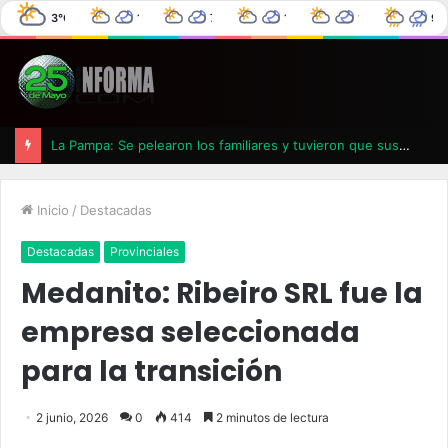
3°C
10°C
7°C
11°C
12°C
9°
25 de Mayo
3°C
0%
0°C
0%
4°C
0%
6°C
0%
La Pampa: Se pelearon los familiares y tuvieron que suspender un velatorio
Inicio
/
Destacadas
Destacadas
Provinciales
Medanito: Ribeiro SRL fue la
empresa seleccionada
para la transición
2 junio, 2026
0
414
2 minutos de lectura