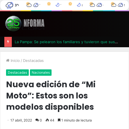
3°C
11°C
14°C
8°C
6°C
9°
25 de Mayo
8°C
90%
6°C
0%
3°C
0%
0°C
0%
La Pampa: Se pelearon los familiares y tuvieron que suspender un velatorio
Inicio
/
Destacadas
Destacadas
Nacionales
Nueva edición de “Mi
Moto”: Estos son los
modelos disponibles
17 abril, 2022
0
44
1 minuto de lectura