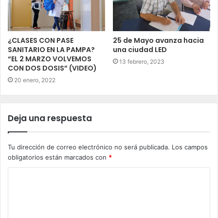
¿CLASES CON PASE
25 de Mayo avanza hacia
SANITARIO EN LA PAMPA?
una ciudad LED
“EL 2 MARZO VOLVEMOS
13 febrero, 2023
CON DOS DOSIS” (VIDEO)
20 enero, 2022
Deja una respuesta
Tu dirección de correo electrónico no será publicada.
Los campos
obligatorios están marcados con
*
C
o
m