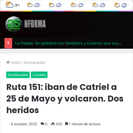
5°C
7°C
11°C
12°C
16°C
17
25 de Mayo
0°C
0%
4°C
0%
6°C
0%
7°C
0%
La Pampa: Se pelearon los familiares y tuvieron que suspender un velatorio
Inicio
/
Destacadas
Destacadas
Locales
Ruta 151: iban de Catriel a
25 de Mayo y volcaron. Dos
heridos
4 octubre, 2022
0
109
1 minuto de lectura