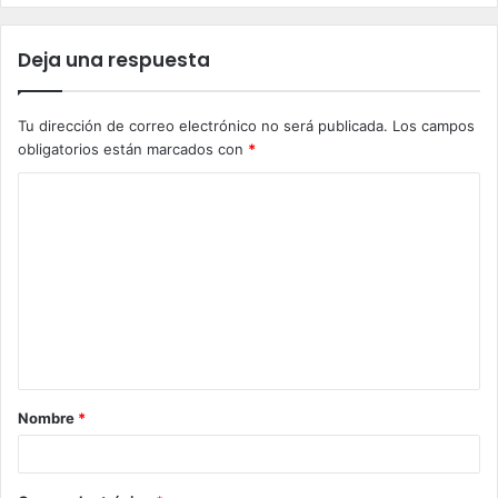
Deja una respuesta
Tu dirección de correo electrónico no será publicada.
Los campos
obligatorios están marcados con
*
C
o
m
e
n
t
a
Nombre
*
r
i
o