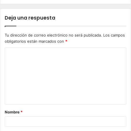
Deja una respuesta
Tu dirección de correo electrónico no será publicada.
Los campos
obligatorios están marcados con
*
C
o
m
e
n
t
a
Nombre
*
r
i
o