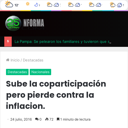
12°C
8°C
7°C
11°C
12°C
9°
25 de Mayo
2°C
0%
0°C
0%
4°C
0%
6°C
0%
La Pampa: Se pelearon los familiares y tuvieron que suspender un velatorio
Inicio
/
Destacadas
Destacadas
Nacionales
Sube la coparticipación
pero pierde contra la
inflacion.
24 julio, 2016
0
72
1 minuto de lectura