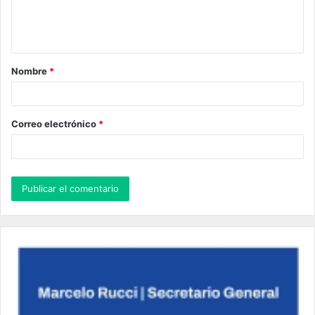
n
t
a
Nombre
*
r
i
o
Correo electrónico
*
*