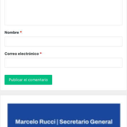
n
t
a
Nombre
*
r
i
o
Correo electrónico
*
*