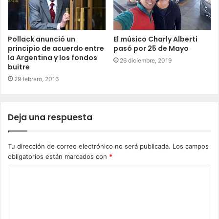
Pollack anunció un
El músico Charly Alberti
principio de acuerdo entre
pasó por 25 de Mayo
la Argentina y los fondos
26 diciembre, 2019
buitre
29 febrero, 2016
Deja una respuesta
Tu dirección de correo electrónico no será publicada.
Los campos
obligatorios están marcados con
*
C
o
m
e