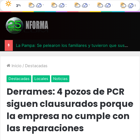
3°C
10°C
7°C
11°C
12°C
9°
25 de Mayo
3°C
0%
0°C
0%
4°C
0%
6°C
0%
La Pampa: Se pelearon los familiares y tuvieron que suspender un velatorio
Inicio
/
Destacadas
Destacadas
Locales
Noticias
Derrames: 4 pozos de PCR
siguen clausurados porque
la empresa no cumple con
las reparaciones