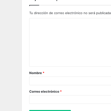
Tu dirección de correo electrónico no será publicada
C
o
m
e
n
t
a
Nombre
*
r
i
o
Correo electrónico
*
*