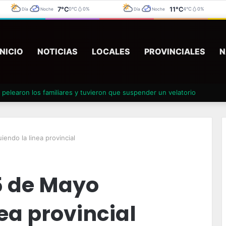
7°C
11°C
0°C
0%
4°C
0%
Día
Noche
Día
Noche
INICIO
NOTICIAS
LOCALES
PROVINCIALES
N
pelearon los familiares y tuvieron que suspender un velatorio
endo la linea provincial
5 de Mayo
nea provincial