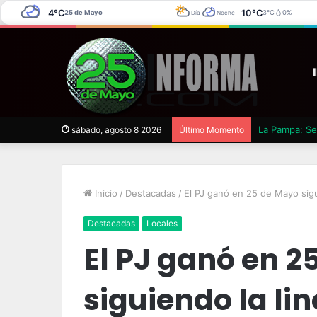
4°C
10°C
25 de Mayo
3°C
0%
Día
Noche
La Pampa: Se 
sábado, agosto 8 2026
Último Momento
Inicio
/
Destacadas
/
El PJ ganó en 25 de Mayo sigui
Destacadas
Locales
El PJ ganó en 2
siguiendo la li