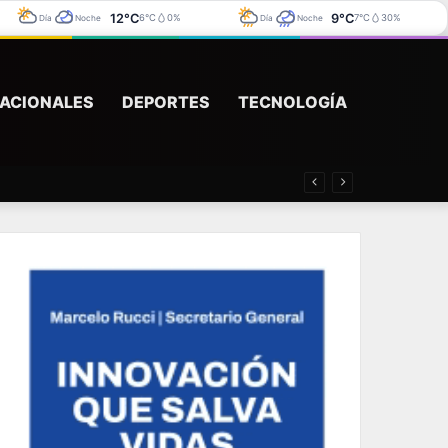
12°C
9°C
6°C
0%
7°C
30%
Día
Noche
Día
Noche
ACIONALES
DEPORTES
TECNOLOGÍA