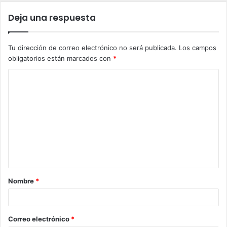
Deja una respuesta
Tu dirección de correo electrónico no será publicada.
Los campos
obligatorios están marcados con
*
C
o
m
e
n
t
a
Nombre
*
r
i
o
Correo electrónico
*