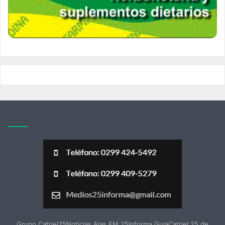
Acerca de
Grupo Catriel25Noticias Alas FM 25Informa GuiaCatriel 25 de