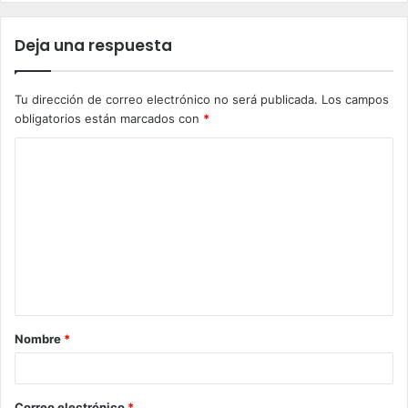
Deja una respuesta
Tu dirección de correo electrónico no será publicada.
Los campos
obligatorios están marcados con
*
C
o
m
e
n
t
a
Nombre
*
r
i
o
Correo electrónico
*