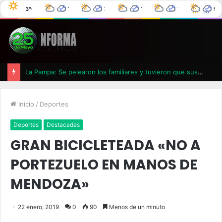
3°C
10°C
7°C
11°C
12°C
9°
25 de Mayo
3°C
0%
0°C
0%
4°C
0%
6°C
0%
La Pampa: Se pelearon los familiares y tuvieron que suspender un velatorio
Inicio
/
Deportes
Deportes
Destacadas
GRAN BICICLETEADA «NO A
PORTEZUELO EN MANOS DE
MENDOZA»
22 enero, 2019
0
90
Menos de un minuto