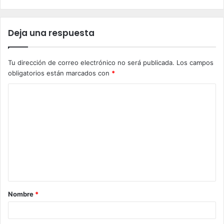
Deja una respuesta
Tu dirección de correo electrónico no será publicada.
Los campos
obligatorios están marcados con
*
C
o
m
e
n
t
a
Nombre
*
r
i