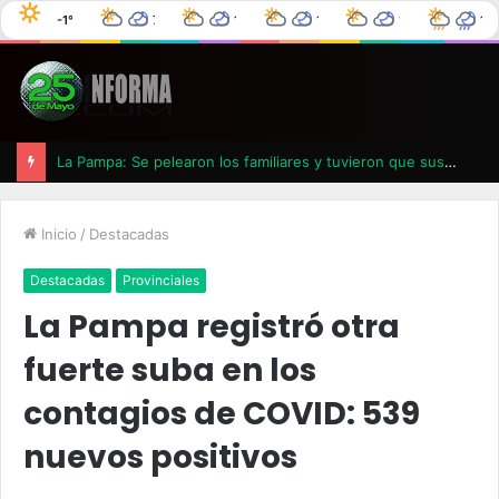
-1°C
7°C
11°C
12°C
16°C
17
25 de Mayo
0°C
0%
4°C
0%
6°C
0%
7°C
0%
La Pampa: Se pelearon los familiares y tuvieron que suspender un velatorio
Inicio
/
Destacadas
Destacadas
Provinciales
La Pampa registró otra
fuerte suba en los
contagios de COVID: 539
nuevos positivos