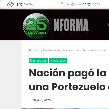
3°C
14°C
25 de Mayo
6°C
0%
Día
Noche
La Pampa: Se 
jueves, agosto 6 2026
Último Momento
Inicio
/
Destacadas
/
Nación pagó la cuarta cuota 
Destacadas
Nacionales
Nación pagó la
una Portezuelo
28 julio, 2020