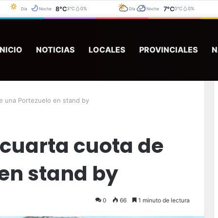
8°C
7°C
3°C
0%
0°C
0%
Día
Noche
Día
Noche
INICIO
NOTICIAS
LOCALES
PROVINCIALES
N
pelearon los familiares y tuvieron que suspender un velatorio
de una Portezuelo en stand by
 cuarta cuota de
 en stand by
0
66
1 minuto de lectura