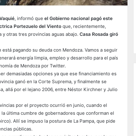
 Vaquié
, informó que
el Gobierno nacional pagó este
ctrica Portezuelo del Viento
que, recientemente,
y otras tres provincias aguas abajo.
Casa Rosada giró
ión está pagando su deuda con Mendoza. Vamos a seguir
nerará energía limpia, empleo y desarrollo para el país
conomía de Mendoza por Twitter.
ner demasiadas opciones ya que ese financiamiento es
ovincia ganó en la Corte Suprema, y finalmente se
, allá por el lejano 2006, entre Néstor Kirchner y Julio
ovincias por el proyecto ocurrió en junio, cuando el
 en la última cumbre de gobernadores que conforman el
oirco). Allí se impuso la postura de La Pampa, que pide
ncias públicas.