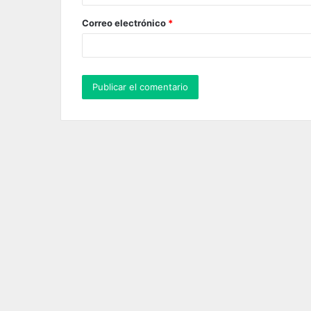
o
Correo electrónico
*
*