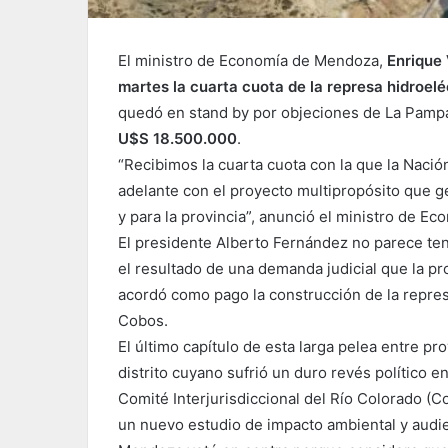
El ministro de Economía de Mendoza,
Enrique
martes la cuarta cuota de la represa hidroelé
quedó en stand by por objeciones de La Pampa 
U$S 18.500.000
.
“Recibimos la cuarta cuota con la que la Nac
adelante con el proyecto multipropósito que ge
y para la provincia”, anunció el ministro de E
El presidente Alberto Fernández no parece te
el resultado de una demanda judicial que la pr
acordó como pago la construcción de la represa
Cobos.
El último capítulo de esta larga pelea entre pr
distrito cuyano sufrió un duro revés político
Comité Interjurisdiccional del Río Colorado (C
un nuevo estudio de impacto ambiental y audie