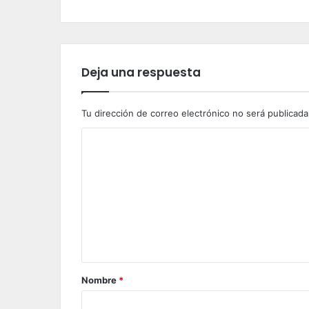
Deja una respuesta
Tu dirección de correo electrónico no será publicada
C
o
m
e
n
t
a
Nombre
*
r
i