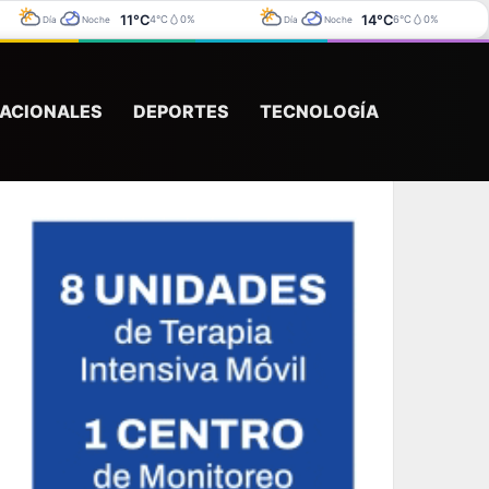
11°C
14°C
4°C
0%
6°C
0%
Día
Noche
Día
Noche
ACIONALES
DEPORTES
TECNOLOGÍA